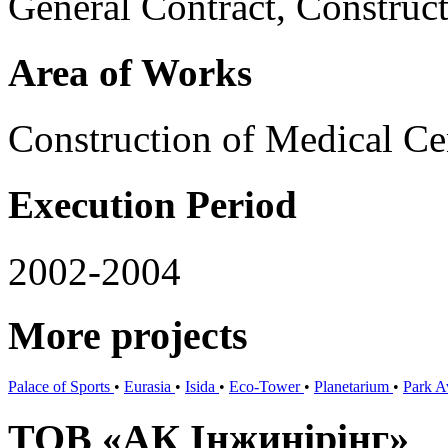
General Contract, Construc
Area of Works
Construction of Medical Ce
Execution Period
2002-2004
More projects
Palace of Sports
•
Eurasia
•
Isida
•
Eco-Tower
•
Planetarium
•
Park 
ТОВ «АК Інжинірінг»