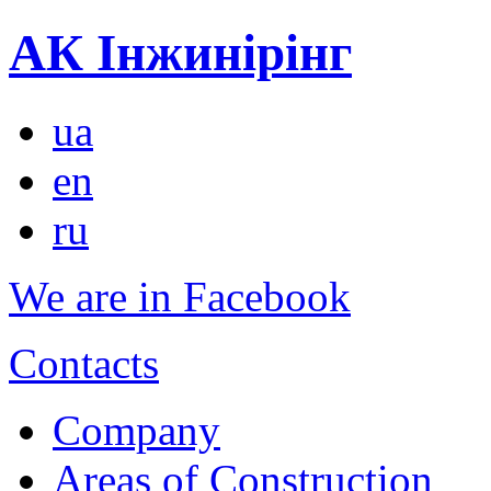
АК Інжинірінг
ua
en
ru
We are in Facebook
Contacts
Company
Areas of Construction