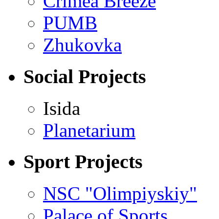
Crimea Breeze
PUMB
Zhukovka
Social Projects
Isida
Planetarium
Sport Projects
NSC "Olimpiyskiy"
Palace of Sports